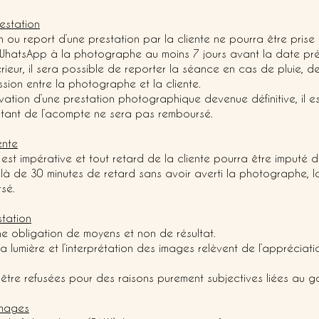
restation
ou report d’une prestation par la cliente ne pourra être pri
WhatsApp à la photographe au moins 7 jours avant la date pré
ieur, il sera possible de reporter la séance en cas de pluie, de
ion entre la photographe et la cliente.
rvation d’une prestation photographique devenue définitive, il
ontant de l’acompte ne sera pas remboursé.
ente
n est impérative et tout retard de la cliente pourra être imputé
à de 30 minutes de retard sans avoir averti la photographe, l
sé.
station
e obligation de moyens et non de résultat.
 la lumière et l’interprétation des images relèvent de l’appréciati
tre refusées pour des raisons purement subjectives liées au g
images