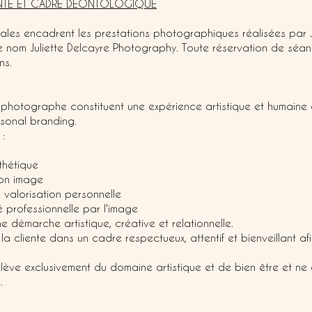
ENTE ET CADRE DÉONTOLOGIQUE
ales encadrent les prestations photographiques réalisées par 
le nom Juliette Delcayre Photography. Toute réservation de séan
ns.
hotographe constituent une expérience artistique et humaine a
sonal branding.
:
thétique
son image
 valorisation personnelle
é professionnelle par l'image
 démarche artistique, créative et relationnelle.
liente dans un cadre respectueux, attentif et bienveillant af
elève exclusivement du domaine artistique et de bien être et ne
.