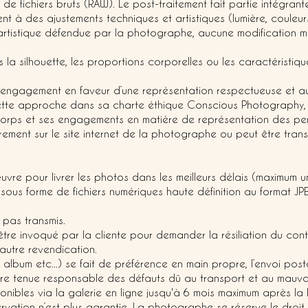
e fichiers bruts (RAW). Le post-traitement fait partie intégrante 
tent à des ajustements techniques et artistiques (lumière, couleu
tistique défendue par la photographe, aucune modification m
a silhouette, les proportions corporelles ou les caractéristiqu
un engagement en faveur d’une représentation respectueuse et a
te approche dans sa charte éthique Conscious Photography, 
corps et ses engagements en matière de représentation des p
rement sur le site internet de la photographe ou peut être tra
e pour livrer les photos dans les meilleurs délais (maximum u
sous forme de fichiers numériques haute définition au format JPE
 pas transmis.
être invoqué par la cliente pour demander la résiliation du c
e autre revendication.
, album etc...) se fait de préférence en main propre, l’envoi post
e tenue responsable des défauts dû au transport et au mauvais
nibles via la galerie en ligne jusqu'à 6 mois maximum après la l
rvation n’est plus garantie. La photographe se réserve le droit 