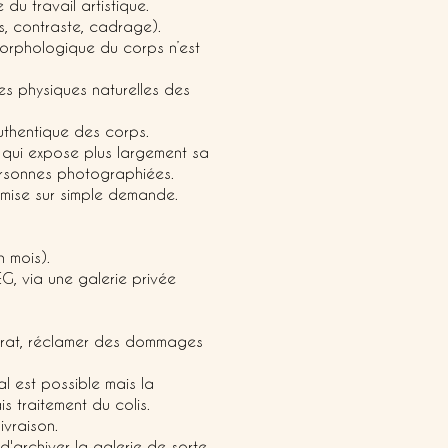
du travail artistique.
rs, contraste, cadrage).
orphologique du corps n’est
es physiques naturelles des
uthentique des corps.
qui expose plus largement sa
ersonnes photographiées.
nsmise sur simple demande.
n mois).
G, via une galerie privée
ontrat, réclamer des dommages
al est possible mais la
 traitement du colis.
ivraison.
d'archiver la galerie de sorte