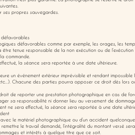
uivantes.
uer ses propres sauvegardes.
 défavorables
ogiques défavorables comme par exemple, les orages, les tempê
a être tenue responsable de la non exécution ou de l’exécution 
 à la commande.
fectué, la séance sera reportée à une date ultérieure.
ure un événement extérieur imprévisible et rendant impossible l
etc...). Chacune des parties pourra opposer ce droit dès lors o
droit de reporter une prestation photographique en cas de fo
gager sa responsabilité ni donner lieu au versement de dommages
nt ne sera effectué, la séance sera reportée à une date ultéri
ident
avec le matériel photographique ou d’un accident quelconque
mettre le travail demandé, l’intégralité du montant versé ser
mmages et intérêts à quelque titre que ce soit.