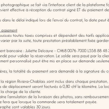
photographique se fait via l'interface client de la plateforme fo
vient effective à réception du contrat signé ET du paiement d
dans le délai indiqué lors de l’envoi du contrat, la date peut ê
de paiement
s suisses toutes taxes comprises et dépendent des tarifs applic
arier par la suite, toute prestation préalablement fixée gardera
ent bancaire : Juliette Delcayre - CH68 0076 7000 L558 88 48 
 pour valider la réservation. Le solde sera payé par la client
ment personnalisé peut être mis en place sur demande seulem
res, la totalité du paiement sera demandé à la signature du co
la région Riviera-Chablais sont inclus dans chaque prestation.
ais de déplacement seront facturés à 0,80 chf le kilomètre. La lo
la charge de la cliente.
̂ne l’annulation de la livraison des photos, sans remboursement
 se fera que lorsque la commande sera totalement payée.
graphe sont valables 30 jours.