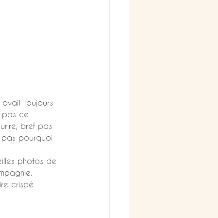
 avait toujours 
s pas ce 
urire, bref pas 
s pas pourquoi 
eilles photos de 
ompagnie. 
re crispé 