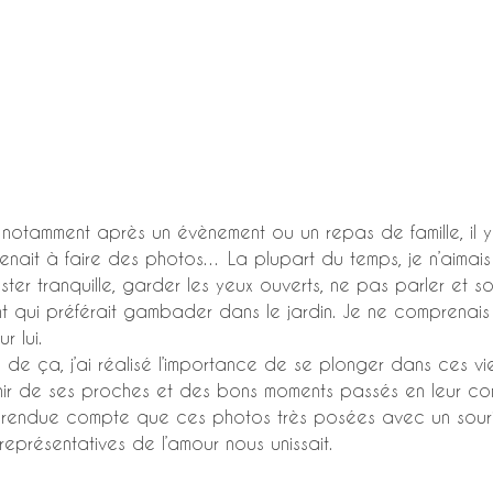
, notamment après un évènement ou un repas de famille, il y
nait à faire des photos… La plupart du temps, je n’aimai
ester tranquille, garder les yeux ouverts, ne pas parler et so
nt qui préférait gambader dans le jardin. Je ne comprenai
r lui. 
s de ça, j’ai réalisé l’importance de se plonger dans ces vi
enir de ses proches et des bons moments passés en leur c
 rendue compte que ces photos très posées avec un souri
 représentatives de l’amour nous unissait.