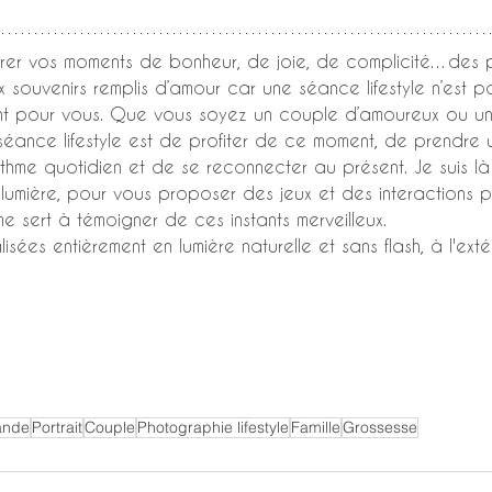
rer vos moments de bonheur, de joie, de complicité…des 
souvenirs remplis d’amour car une séance lifestyle n’est 
nt pour vous. Que vous soyez un couple d’amoureux ou une 
 séance lifestyle est de profiter de ce moment, de prendre
hme quotidien et de se reconnecter au présent. Je suis l
 lumière, pour vous proposer des jeux et des interactions
 sert à témoigner de ces instants merveilleux. 
sées entièrement en lumière naturelle et sans flash, à l'exté
ande
Portrait
Couple
Photographie lifestyle
Famille
Grossesse