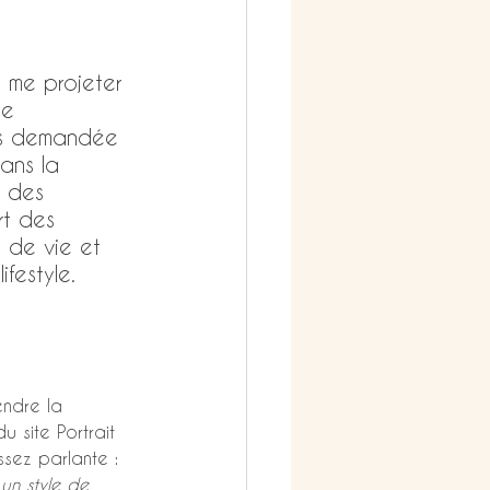
 me projeter 
e 
uis demandée 
dans la 
t des 
rt des 
s de vie et 
ifestyle.
endre la 
u site Portrait 
sez parlante :
 un style de 