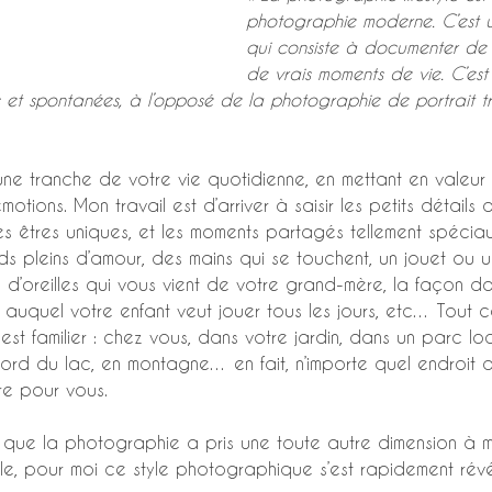
photographie moderne. C’est 
qui consiste à documenter de 
de vrais moments de vie. C’est
s et spontanées, à l’opposé de la photographie de portrait tra
une tranche de votre vie quotidienne, en mettant en valeur
otions. Mon travail est d’arriver à saisir les petits détails 
es êtres uniques, et les moments partagés tellement spéciau
s pleins d’amour, des mains qui se touchent, un jouet ou un 
d’oreilles qui vous vient de votre grand-mère, la façon d
 auquel votre enfant veut jouer tous les jours, etc… Tout ce
est familier : chez vous, dans votre jardin, dans un parc lo
bord du lac, en montagne… en fait, n’importe quel endroit 
ère pour vous.
 que la photographie a pris une toute autre dimension à m
lle, pour moi ce style photographique s’est rapidement ré