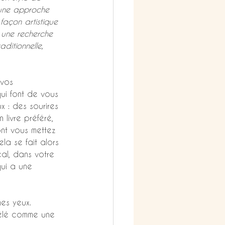
une approche 
façon artistique 
 une recherche 
ditionnelle, 
 vos 
qui font de vous 
x : des sourires 
livre préféré, 
ont vous mettez 
la se fait alors 
cal, dans votre 
qui a une 
es yeux. 
vélé comme une 