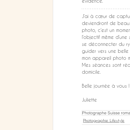
évidence.
J’ai à cœur de captu
deviendront de beaux 
photo, c’est un mome
l’objectif même d’une
se déconnecter du ryt
guider vers une belle
mon appareil photo me
Mes séances sont réali
domicile.
Belle journée à vous !
Juliette
Photographe Suisse rom
Photographie Lifestyle