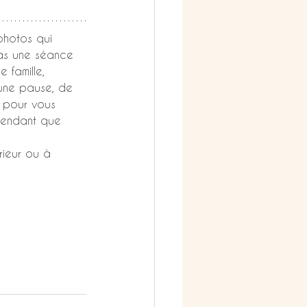
photos qui 
pas une séance 
famille, 
 une pause, de 
à pour vous 
 pendant que 
rieur ou à 