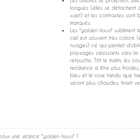
Les ombres se projettent, elle
longues (elles se détachent a
sujet) et les contrastes sont 
marqués.
Les "
golden hours
" subliment l
ciel est souvent très coloré (e
nuages) ce qui permet d’obte
paysages saisissants sans la
retouche.
Tôt le matin, les co
tendance à être plus froides, 
bleu et le rose tandis que tar
seront plus chaudes, tirant ve
 pour une séance "
golden hours
" ? 