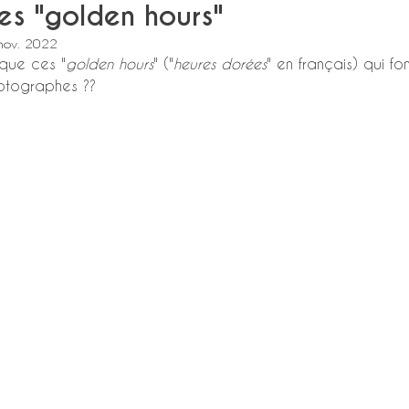
es "golden hours"
nov. 2022
que ces "
golden hours
" ("
heures dorées
" en français) qui fo
tographes ??