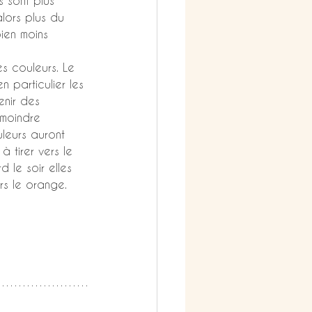
s sont plus 
lors plus du 
bien moins 
es couleurs. Le 
n particulier les 
nir des 
 moindre 
uleurs auront 
à tirer vers le 
d le soir elles 
rs le orange.