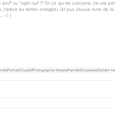
y bird
" ou "
night owl
" ?? En ce qui me concerne, j'ai une pet
r, j'adore les teintes orangées (et puis j'avoue avoir de l
. ;-) )
ande
Portrait
Couple
Photographie lifestyle
Famille
Grossesse
Golden ho