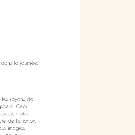
dans la journée, 
n, les rayons de 
osphère. Ceci 
douce, moins 
te de l’émotion, 
 aux images.