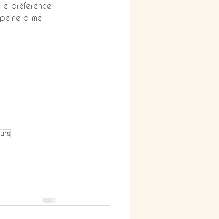
ite préférence 
a peine à me 
urs